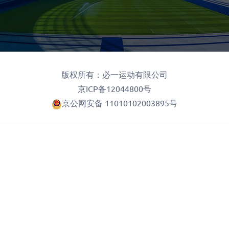
版权所有：必一运动有限公司
京ICP备12044800号
京公网安备 11010102003895号