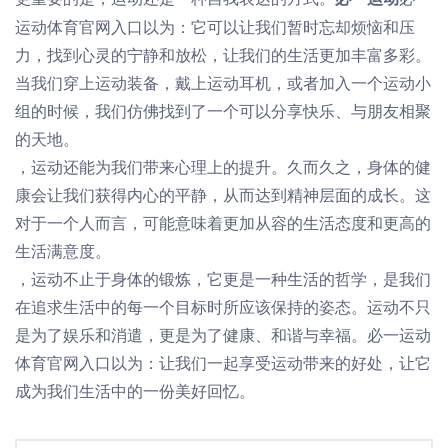
运动体育官网入口以为：它可以让我们暂时忘却烦恼和压
力，找到心灵的宁静和放松，让我们的生活更加丰富多彩。
当我们穿上运动装备，戴上运动耳机，或者加入一个运动小
组的时候，我们仿佛找到了一个可以分享快乐、与朋友相聚
的天地。
，运动还能为我们带来心理上的提升。久而久之，身体的健
康会让我们获得内心的平静，从而达到精神层面的成长。这
对于一个人而言，可能意味着更加从容的生活态度和更高的
生活满意度。
，运动不止于身体的锻炼，它更是一种生活的哲学，是我们
在追求生活中的每一个目标时所应该保持的姿态。运动不只
是为了娱乐和消遣，更是为了健康、和谐与幸福。必一运动
体育官网入口以为：让我们一起享受运动带来的好处，让它
成为我们生活中的一份美好回忆。