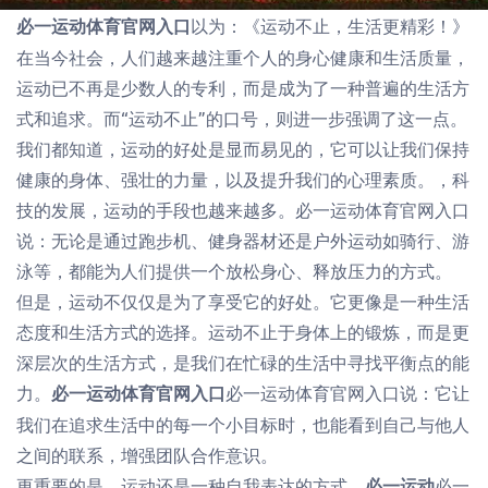
必一运动体育官网入口
以为：《运动不止，生活更精彩！》
在当今社会，人们越来越注重个人的身心健康和生活质量，
运动已不再是少数人的专利，而是成为了一种普遍的生活方
式和追求。而“运动不止”的口号，则进一步强调了这一点。
我们都知道，运动的好处是显而易见的，它可以让我们保持
健康的身体、强壮的力量，以及提升我们的心理素质。，科
技的发展，运动的手段也越来越多。必一运动体育官网入口
说：无论是通过跑步机、健身器材还是户外运动如骑行、游
泳等，都能为人们提供一个放松身心、释放压力的方式。
但是，运动不仅仅是为了享受它的好处。它更像是一种生活
态度和生活方式的选择。运动不止于身体上的锻炼，而是更
深层次的生活方式，是我们在忙碌的生活中寻找平衡点的能
力。
必一运动体育官网入口
必一运动体育官网入口说：它让
我们在追求生活中的每一个小目标时，也能看到自己与他人
之间的联系，增强团队合作意识。
更重要的是，运动还是一种自我表达的方式。
必一运动
必一