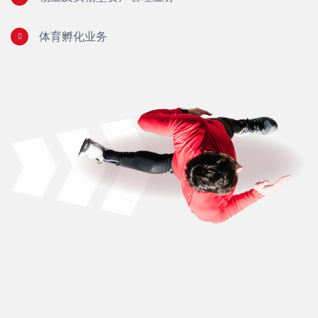
体育孵化业务