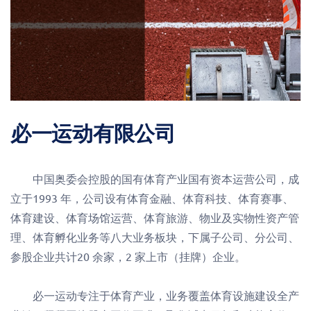
必一运动有限公司
中国奥委会控股的国有体育产业国有资本运营公司，成
立于1993 年，公司设有体育金融、体育科技、体育赛事、
体育建设、体育场馆运营、体育旅游、物业及实物性资产管
理、体育孵化业务等八大业务板块，下属子公司、分公司、
参股企业共计20 余家，2 家上市（挂牌）企业。
必一运动专注于体育产业，业务覆盖体育设施建设全产