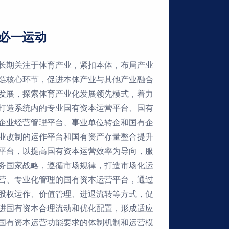
必一运动
长期关注于体育产业，紧扣本体，布局产业
链核心环节，促进本体产业与其他产业融合
发展，探索体育产业化发展领先模式，着力
打造系统内的专业国有资本运营平台、国有
企业经营管理平台、事业单位转企和国有企
业改制的运作平台和国有资产存量整合提升
平台，以提高国有资本运营效率为导向，服
务国家战略，遵循市场规律，打造市场化运
营、专业化管理的国有资本运营平台，通过
股权运作、价值管理、进退流转等方式，促
进国有资本合理流动和优化配置，形成适应
国有资本运营功能要求的体制机制和运营模