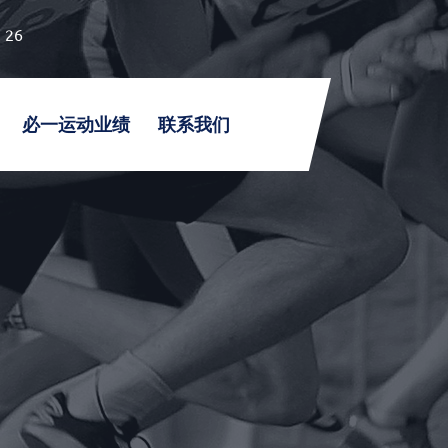
 26
必一运动业绩
联系我们