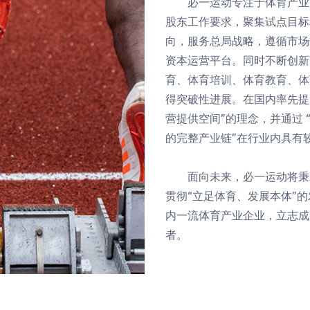
必一运动专注于体育产业，
股东工作要求，聚集试点目标
向，服务总局战略，遵循市场
资本运营平台。同时不断创新
育、体育培训、体育教育、体
得突破性进展。在国内率先提
营提供空间”的理念，并通过
的完整产业链”在行业内具有
面向未来，必一运动将秉承
贯彻“立足体育、发展本体”
内一流体育产业企业，立志成
者。