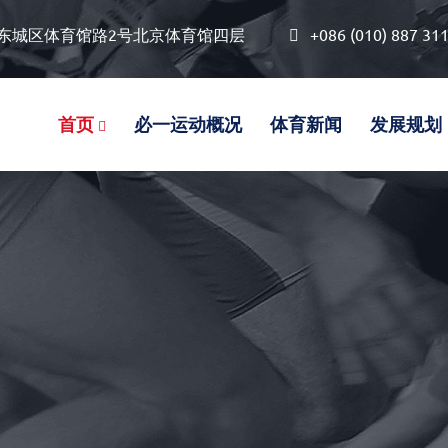
东城区体育馆路2号北京体育馆四层
+086 (010) 887 311
首页
必一运动概况
体育新闻
发展规划